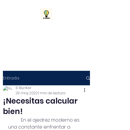
El BunKer
¡Más que un curso! ¡Un estilo de
vida!
Entrada
El BunKer
29 may 2022
1 min de lectura
¡Necesitas calcular
bien!
           En el ajedrez moderno es 
una constante enfrentar a 